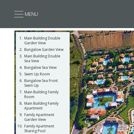
MENU
Main Building Double
Garden View
Bungalow Garden View
Main Building Double
Sea View
Bungalow Sea View
Swim Up Room
Bungalow Sea Front
Swim Up
Main Building Family
Room
Main Building Family
Apartment
Family Apartment
Garden View
Family Apartment
Sharing Pool