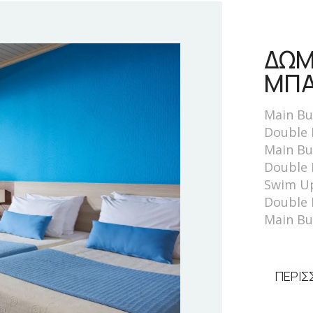
ΔΩΜ
ΜΠΑ
Main Bu
Double 
Main Bu
Double 
Swim U
Double 
Main Bu
ΠΕΡΙΣ