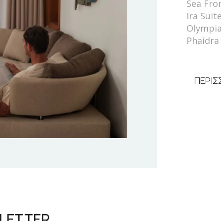
Sea Fro
Ira Suit
Olympia
Phaidra
ΠΕΡΙΣ
LETTER