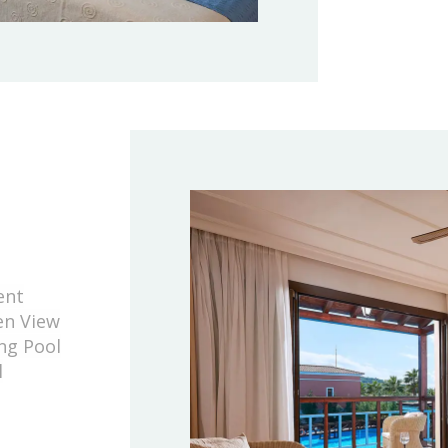
ent
en View
ng Pool
l