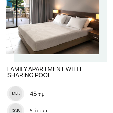
FAMILY APARTMENT WITH
SHARING POOL
43
ΜΕΓ.
τ.μ
5 άτομα
ΧΩΡ.