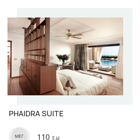
PHAIDRA SUITE
110
ΜΕΓ.
τ.μ