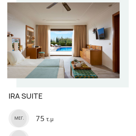
IRA SUITE
75
ΜΕΓ.
τ.μ