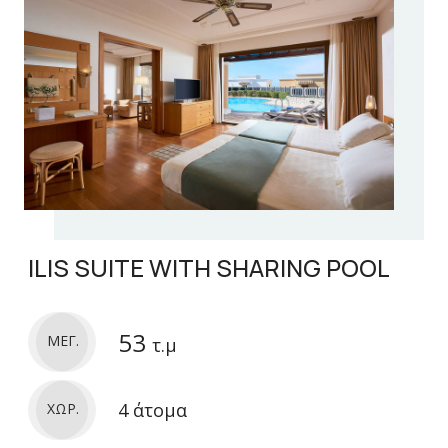
ILIS SUITE WITH SHARING POOL
53
ΜΕΓ.
τ.μ
4 άτομα
ΧΩΡ.