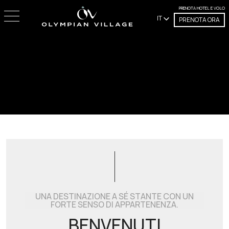
PRENOTA HOTEL E VOLO
IT
PRENOTA ORA
Unmute
Settings
UNA DESTINAZIONE A SÉ STANTE CON UN
FORTE SENSO DI APPARTENENZA.
BENVENUTI