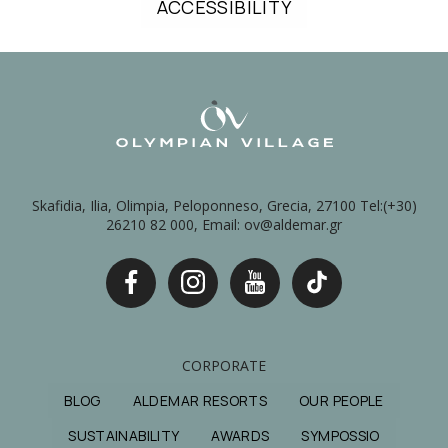
ACCESSIBILITY
Skafidia, Ilia, Olimpia, Peloponneso, Grecia, 27100 Tel:(+30)
26210 82 000, Email: ov@aldemar.gr
CORPORATE
BLOG
ALDEMAR RESORTS
OUR PEOPLE
SUSTAINABILITY
AWARDS
SYMPOSSIO