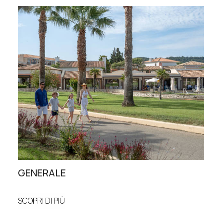
GENERALE
CE
SCOPRI DI PIÙ
SCOP