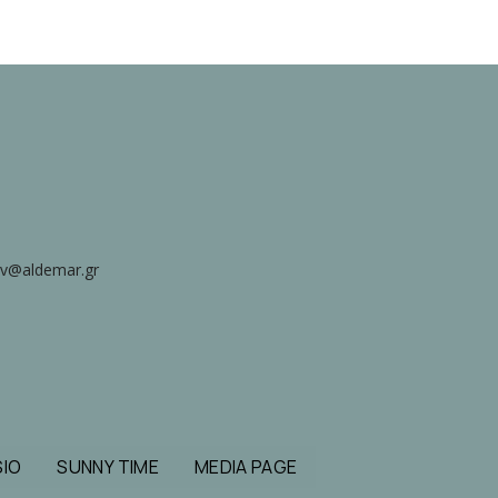
 ov@aldemar.gr
IO
SUNNY TIME
MEDIA PAGE