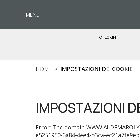
MENU
CHECK IN
HOME
IMPOSTAZIONI DEI COOKIE
IMPOSTAZIONI D
Error: The domain WWW.ALDEMAROLYMPI
e5251950-6a84-4ee4-b3ca-ec21a7fe9ebe