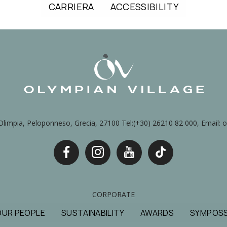
CARRIERA
ACCESSIBILITY
a, Olimpia, Peloponneso, Grecia, 27100 Tel:(+30) 26210 82 000, Email:
CORPORATE
OUR PEOPLE
SUSTAINABILITY
AWARDS
SYMPOSS