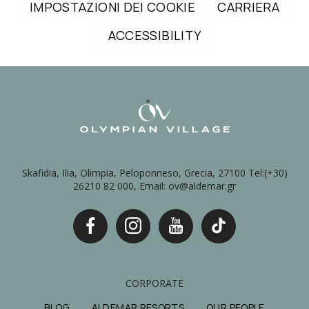
IMPOSTAZIONI DEI COOKIE
CARRIERA
ACCESSIBILITY
Skafidia, Ilia, Olimpia, Peloponneso, Grecia, 27100 Tel:(+30)
26210 82 000, Email: ov@aldemar.gr
CORPORATE
BLOG
ALDEMAR RESORTS
OUR PEOPLE