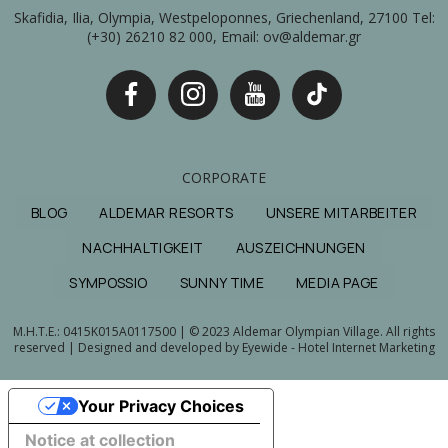
Skafidia, Ilia, Olympia, Westpeloponnes, Griechenland, 27100 Tel:
(+30) 26210 82 000, Email: ov@aldemar.gr
CORPORATE
BLOG
ALDEMAR RESORTS
UNSERE MITARBEITER
NACHHALTIGKEIT
AUSZEICHNUNGEN
SYMPOSSIO
SUNNY TIME
MEDIA PAGE
M.H.T.E.: 0415Κ015Α0117500 | © 2023 Aldemar Olympian Village. All rights
reserved | Designed and developed by
Eyewide - Hotel Internet Marketing
Your Privacy Choices
Notice at collection