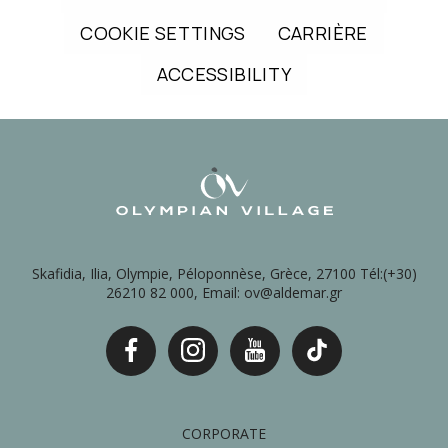
COOKIE SETTINGS
CARRIÈRE
ACCESSIBILITY
Skafidia, Ilia, Olympie, Péloponnèse, Grèce, 27100 Tél:(+30)
26210 82 000, Email: ov@aldemar.gr
CORPORATE