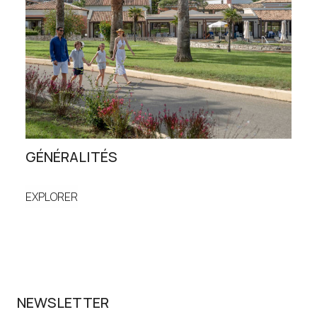
GÉNÉRALITÉS
SÉ
EXPLORER
EXP
NEWSLETTER