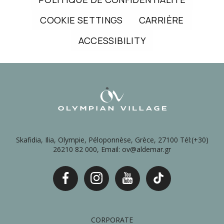
COOKIE SETTINGS
CARRIÈRE
ACCESSIBILITY
Skafidia, Ilia, Olympie, Péloponnèse, Grèce, 27100 Tél:(+30)
26210 82 000, Email: ov@aldemar.gr
CORPORATE