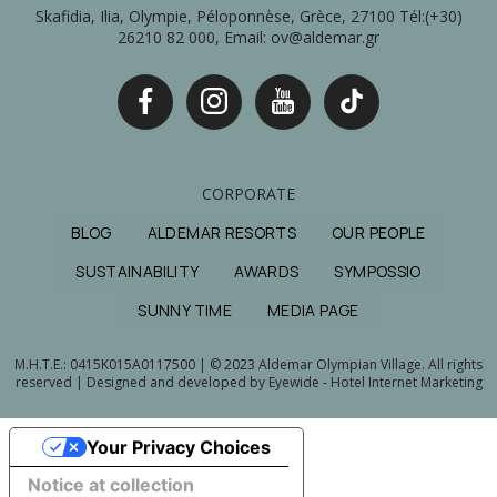
Skafidia, Ilia, Olympie, Péloponnèse, Grèce, 27100 Tél:(+30)
26210 82 000, Email: ov@aldemar.gr
CORPORATE
BLOG
ALDEMAR RESORTS
OUR PEOPLE
SUSTAINABILITY
AWARDS
SYMPOSSIO
SUNNY TIME
MEDIA PAGE
M.H.T.E.: 0415Κ015Α0117500 | © 2023 Aldemar Olympian Village. All rights
reserved | Designed and developed by
Eyewide - Hotel Internet Marketing
Your Privacy Choices
Notice at collection