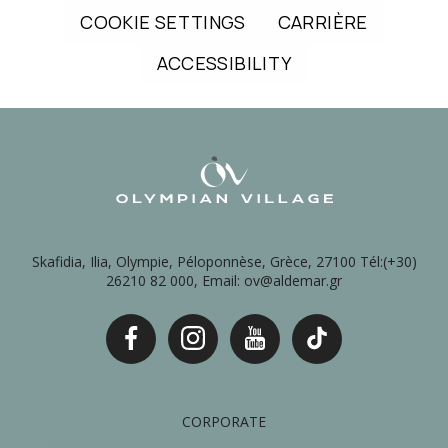
COOKIE SETTINGS
CARRIÈRE
ACCESSIBILITY
Skafidia, Ilia, Olympie, Péloponnèse, Grèce, 27100 Tél:(+30)
26210 82 000, Email: ov@aldemar.gr
CORPORATE