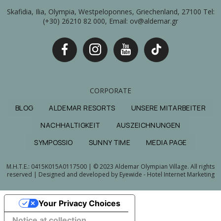
Skafidia, Ilia, Olympia, Westpeloponnes, Griechenland, 27100 Tel:
(+30) 26210 82 000, Email: ov@aldemar.gr
CORPORATE
BLOG
ALDEMAR RESORTS
UNSERE MITARBEITER
NACHHALTIGKEIT
AUSZEICHNUNGEN
SYMPOSSIO
SUNNY TIME
MEDIA PAGE
M.H.T.E.: 0415Κ015Α0117500 | © 2023 Aldemar Olympian Village. All rights
reserved | Designed and developed by
Eyewide - Hotel Internet Marketing
Your Privacy Choices
Notice at collection