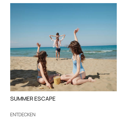
SUMMER ESCAPE
FAM
ENTDECKEN
ENT