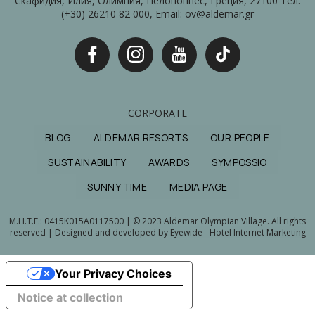
Скафидия, Илия, Олимпия, Пелопоннес, Греция, 27100 Тел:
(+30) 26210 82 000, Email: ov@aldemar.gr
CORPORATE
BLOG
ALDEMAR RESORTS
OUR PEOPLE
SUSTAINABILITY
AWARDS
SYMPOSSIO
SUNNY TIME
MEDIA PAGE
M.H.T.E.: 0415Κ015Α0117500 | © 2023 Aldemar Olympian Village. All rights
reserved | Designed and developed by
Eyewide - Hotel Internet Marketing
Your Privacy Choices
Notice at collection