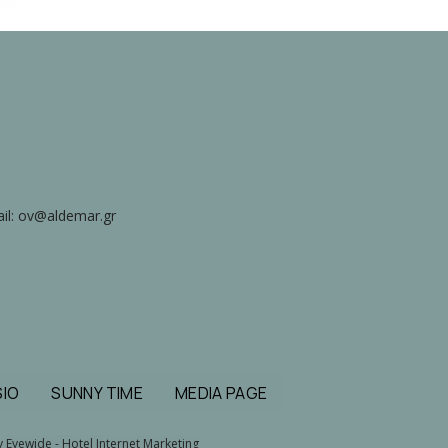
il: ov@aldemar.gr
IO
SUNNY TIME
MEDIA PAGE
by
Eyewide - Hotel Internet Marketing