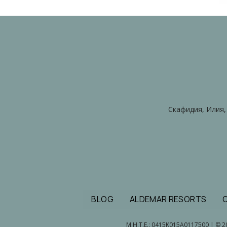
Скафидия, Илия, 
BLOG
ALDEMAR RESORTS
M.H.T.E.: 0415Κ015Α0117500 | © 20