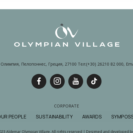
Олимпия, Пелопоннес, Греция, 27100 Тел:(+30) 26210 82 000, Ema
CORPORATE
OUR PEOPLE
SUSTAINABILITY
AWARDS
SYMPOSS
23 Aldemar Olympian Village. All rights reserved | Designed and developed 