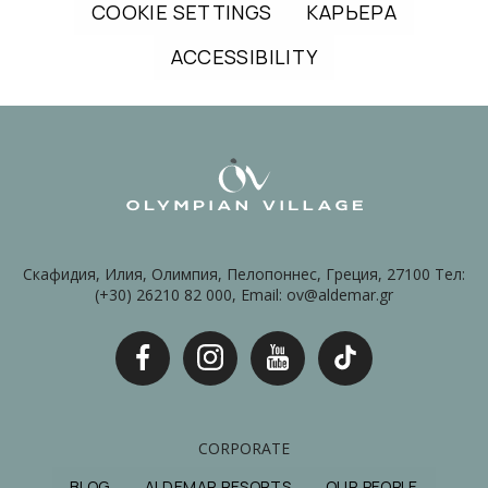
COOKIE SETTINGS
КАРЬЕРА
ACCESSIBILITY
Скафидия, Илия, Олимпия, Пелопоннес, Греция, 27100 Тел:
(+30) 26210 82 000, Email: ov@aldemar.gr
CORPORATE
BLOG
ALDEMAR RESORTS
OUR PEOPLE